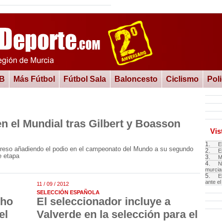
 B
Más Fútbol
Fútbol Sala
Baloncesto
Ciclismo
Pol
en el Mundial tras Gilbert y Boasson
Vis
1.
E
egreso añadiendo el podio en el campeonato del Mundo a su segundo
2.
E
e etapa
3.
M
4.
N
murcia
5.
E
ante el
11 / 09 / 2012
SELECCIÓN ESPAÑOLA
cho
El seleccionador incluye a
el
Valverde en la selección para el