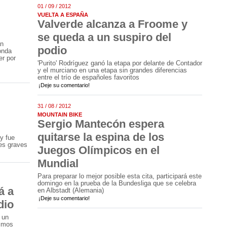
01 / 09 / 2012
VUELTA A ESPAÑA
Valverde alcanza a Froome y
se queda a un suspiro del
an
podio
onda
er por
'Purito' Rodríguez ganó la etapa por delante de Contador
y el murciano en una etapa sin grandes diferencias
entre el trío de españoles favoritos
¡Deje su comentario!
31 / 08 / 2012
MOUNTAIN BIKE
Sergio Mantecón espera
quitarse la espina de los
y fue
nes graves
Juegos Olímpicos en el
Mundial
Para preparar lo mejor posible esta cita, participará este
domingo en la prueba de la Bundesliga que se celebra
á a
en Albstadt (Alemania)
¡Deje su comentario!
dio
 un
timos