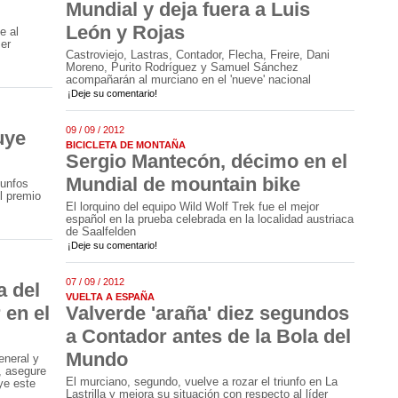
Mundial y deja fuera a Luis
León y Rojas
e al
mer
Castroviejo, Lastras, Contador, Flecha, Freire, Dani
Moreno, Purito Rodríguez y Samuel Sánchez
acompañarán al murciano en el 'nueve' nacional
¡Deje su comentario!
09 / 09 / 2012
uye
BICICLETA DE MONTAÑA
Sergio Mantecón, décimo en el
Mundial de mountain bike
iunfos
l premio
El lorquino del equipo Wild Wolf Trek fue el mejor
español en la prueba celebrada en la localidad austriaca
de Saalfelden
¡Deje su comentario!
07 / 09 / 2012
a del
VUELTA A ESPAÑA
 en el
Valverde 'araña' diez segundos
a Contador antes de la Bola del
Mundo
eneral y
, asegure
El murciano, segundo, vuelve a rozar el triunfo en La
ye este
Lastrilla y mejora su situación con respecto al líder