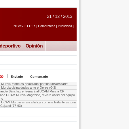
21 / 12 / 2013
NEWSLETTER
| Hemeroteca | Publicidad |
ideportivo
Opinión
to
Enviado
Comentado
l Murcia-Elche es declarado 'partido universitario'
l Murcia disipa dudas ante el Xerez (0-3)
anolo Sánchez entrenará al UCAM Murcia CF
ace UCAM Murcia Magazine, revista oficial del equipo
no
l UCAM Murcia arranca la liga con una brillante victoria
 Cajasol (77-93)