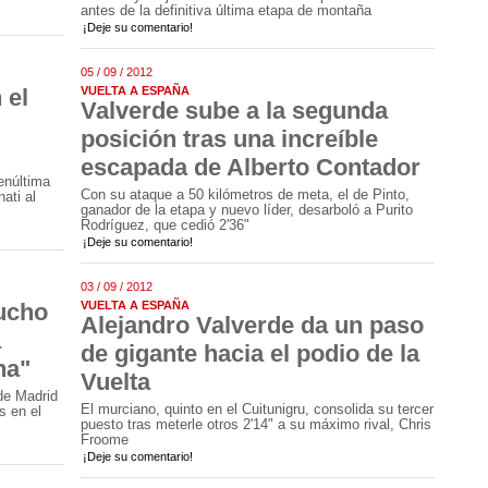
antes de la definitiva última etapa de montaña
¡Deje su comentario!
05 / 09 / 2012
 el
VUELTA A ESPAÑA
Valverde sube a la segunda
posición tras una increíble
escapada de Alberto Contador
enúltima
Con su ataque a 50 kilómetros de meta, el de Pinto,
ati al
ganador de la etapa y nuevo líder, desarboló a Purito
Rodríguez, que cedió 2'36"
¡Deje su comentario!
03 / 09 / 2012
ucho
VUELTA A ESPAÑA
Alejandro Valverde da un paso
a
de gigante hacia el podio de la
na"
Vuelta
de Madrid
El murciano, quinto en el Cuitunigru, consolida su tercer
s en el
puesto tras meterle otros 2'14" a su máximo rival, Chris
Froome
¡Deje su comentario!