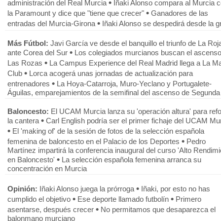
•
administración del Real Murcia
Iñaki Alonso compara al Murcia 
•
la Paramount y dice que "tiene que crecer"
Ganadores de las
•
entradas del Murcia-Girona
Iñaki Alonso se despedirá desde la g
Más Fútbol:
Javi García ve desde el banquillo el triunfo de La Roj
•
ante Corea del Sur
Los colegiados murcianos buscan el ascenso
•
Las Rozas
La Campus Experience del Real Madrid llega a La M
•
Club
Lorca acogerá unas jornadas de actualización para
•
entrenadores
La Hoya-Catarroja, Muro-Yeclano y Portugalete-
Águilas, emparejamientos de la semifinal del ascenso de Segunda
Baloncesto:
El UCAM Murcia lanza su 'operación altura' para ref
•
la cantera
Carl English podría ser el primer fichaje del UCAM Mu
•
El 'making of' de la sesión de fotos de la selección española
•
femenina de baloncesto en el Palacio de los Deportes
Pedro
Martínez impartirá la conferencia inaugural del curso 'Alto Rendim
•
en Baloncesto'
La selección española femenina arranca su
concentración en Murcia
•
Opinión:
Iñaki Alonso juega la prórroga
Iñaki, por esto no has
•
•
cumplido el objetivo
Ese deporte llamado futbolín
Primero
•
asentarse, después crecer
No permitamos que desaparezca el
balonmano murciano