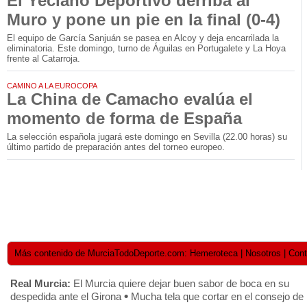
El Yeclano Deportivo derriba al
Muro y pone un pie en la final (0-4)
El equipo de García Sanjuán se pasea en Alcoy y deja encarrilada la
eliminatoria. Este domingo, turno de Águilas en Portugalete y La Hoya
frente al Catarroja.
CAMINO A LA EUROCOPA
La China de Camacho evalúa el
momento de forma de España
La selección española jugará este domingo en Sevilla (22.00 horas) su
último partido de preparación antes del torneo europeo.
Más contenido de MurciaTodoDeporte.com: Hemeroteca | Nosotros | Contact
Real Murcia:
El Murcia quiere dejar buen sabor de boca en su
•
despedida ante el Girona
Mucha tela que cortar en el consejo de