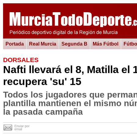
Portada
Real Murcia
Segunda B
Más Fútbol
Fútbo
DORSALES
Nafti llevará el 8, Matilla el
recupera 'su' 15
Todos los jugadores que perman
plantilla mantienen el mismo nú
la pasada campaña
Enviar por
email