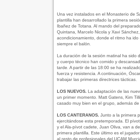
Una vez instalados en el Monasterio de Sa
plantilla han desarrollado la primera ses
Ibañez de Totana. Al mando del preparador
Quintana, Marcelo Nicola y Xavi Sánchez,
acondicionamiento, donde el ritmo ha ido
siempre el balón.
La duración de la sesión matinal ha sido
y cuerpo técnico han comido y descansado
tarde. A partir de las 18:00 se ha realiza
fuerza y resistencia. A continuación, Ós
trabajar las primeras directrices tácticas.
LOS NUEVOS.
La adaptación de las nuev
un primer momento. Matt Gatens, Kim Till
casado muy bien en el grupo, además de 
LOS CANTERANOS.
Junto a la primera p
ejercitándose esta pretemporada. El pívo
y el Ala-pívot cadete, Juan Oliva, van a de
primera plantilla. Este último es el jugad
al resto de profesionales del UCAM Murci