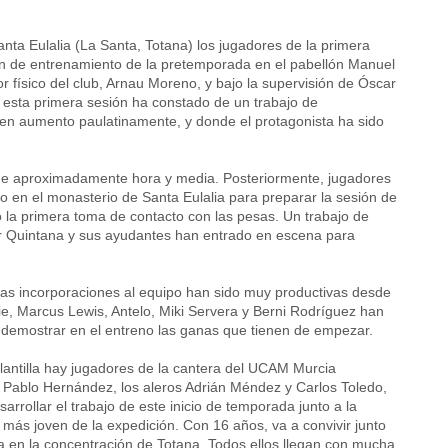
nta Eulalia (La Santa, Totana) los jugadores de la primera
ión de entrenamiento de la pretemporada en el pabellón Manuel
 físico del club, Arnau Moreno, y bajo la supervisión de Óscar
 esta primera sesión ha constado de un trabajo de
 en aumento paulatinamente, y donde el protagonista ha sido
 de aproximadamente hora y media. Posteriormente, jugadores
 en el monasterio de Santa Eulalia para preparar la sesión de
do la primera toma de contacto con las pesas. Un trabajo de
car Quintana y sus ayudantes han entrado en escena para
as incorporaciones al equipo han sido muy productivas desde
ie, Marcus Lewis, Antelo, Miki Servera y Berni Rodríguez han
demostrar en el entreno las ganas que tienen de empezar.
lantilla hay jugadores de la cantera del UCAM Murcia
t Pablo Hernández, los aleros Adrián Méndez y Carlos Toledo,
sarrollar el trabajo de este inicio de temporada junto a la
or más joven de la expedición. Con 16 años, va a convivir junto
a en la concentración de Totana. Todos ellos llegan con mucha