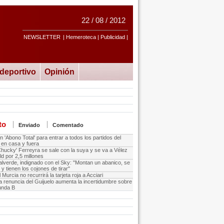
22 / 08 / 2012
NEWSLETTER
| Hemeroteca | Publicidad |
ideportivo
Opinión
to
Enviado
Comentado
n 'Abono Total' para entrar a todos los partidos del
 en casa y fuera
Chucky' Ferreyra se sale con la suya y se va a Vélez
ld por 2,5 millones
alverde, indignado con el Sky: "Montan un abanico, se
y tienen los cojones de tirar"
l Murcia no recurrirá la tarjeta roja a Acciari
a renuncia del Guijuelo aumenta la incertidumbre sobre
unda B