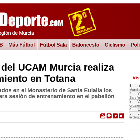
 B
Más Fútbol
Fútbol Sala
Baloncesto
Ciclismo
Pol
a del UCAM Murcia realiza
miento en Totana
Vis
1.
U
os en el Monasterio de Santa Eulalia los
Murcia
2.
'
era sesión de entrenamiento en el pabellón
Sarsfie
3.
V
cruzan 
4.
E
5.
L
la Seg