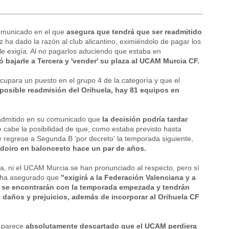
 comunicado en el que
asegura que tendrá que ser readmitido
z ha dado la razón al club alicantino, eximiéndolo de pagar los
le exigía. Al no pagarlos aduciendo que estaba en
ó bajarle a Tercera y 'vender' su plaza al UCAM Murcia CF.
ocupara un puesto en el grupo 4 de la categoría y que el
 posible readmisión del Orihuela, hay 81 equipos en
a admitido en su comunicado que
la decisión podría tardar
ue cabe la posibilidad de que, como estaba previsto hasta
y regrese a Segunda B 'por decreto' la temporada siguiente,
adoiro en baloncesto hace un par de años.
a, ni el UCAM Murcia se han pronunciado al respecto, pero sí
ue ha asegurado que
"exigirá a la Federación Valenciana y a
o se encontrarán con la temporada empezada y tendrán
daños y prejuicios, además de incorporar al Orihuela CF
 parece
absolutamente descartado que el UCAM perdiera