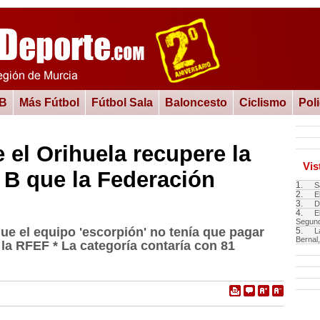
 B
Más Fútbol
Fútbol Sala
Baloncesto
Ciclismo
Pol
 el Orihuela recupere la
Vis
 B que la Federación
1.
S
2.
E
3.
D
4.
E
Segund
ue el equipo 'escorpión' no tenía que pagar
5.
L
Bernal
 la RFEF * La categoría contaría con 81