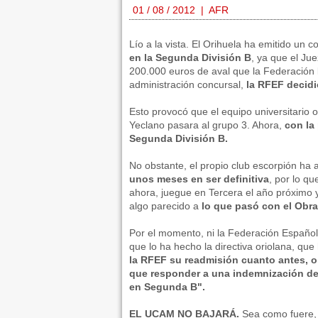
01 / 08 / 2012 | AFR
Lío a la vista. El Orihuela ha emitido un
en la Segunda División B
, ya que el Jue
200.000 euros de aval que la Federación 
administración concursal,
la RFEF decidi
Esto provocó que el equipo universitario 
Yeclano pasara al grupo 3. Ahora,
con la
Segunda División B.
No obstante, el propio club escorpión h
unos meses en ser definitiva
, por lo q
ahora, juegue en Tercera el año próximo 
algo parecido a
lo que pasó con el Obr
Por el momento, ni la Federación Español
que lo ha hecho la directiva oriolana, q
la RFEF su readmisión cuanto antes, 
que responder a una indemnización de 
en Segunda B".
EL UCAM NO BAJARÁ.
Sea como fuere,