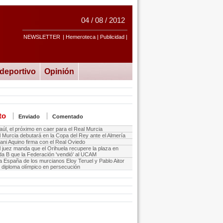
04 / 08 / 2012
NEWSLETTER
| Hemeroteca | Publicidad |
ideportivo
Opinión
to
Enviado
Comentado
aúl, el próximo en caer para el Real Murcia
l Murcia debutará en la Copa del Rey ante el Almería
ani Aquino firma con el Real Oviedo
l juez manda que el Orihuela recupere la plaza en
a B que la Federación 'vendió' al UCAM
a España de los murcianos Eloy Teruel y Pablo Aitor
, diploma olímpico en persecución