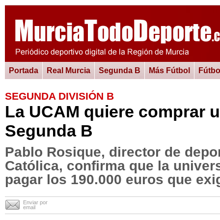
Portada
Real Murcia
Segunda B
Más Fútbol
Fútbo
SEGUNDA DIVISIÓN B
La UCAM quiere comprar u
Segunda B
Pablo Rosique, director de depor
Católica, confirma que la univer
pagar los 190.000 euros que exi
Enviar por
email