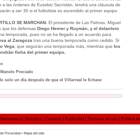
o a las órdenes de Eusebio Sacristán, tendrá una cláusula de
arán a ser 30 si el futbolista es ascendido al primer equipo.
RTILLO SE MARCHAN.
El presidente de Las Palmas, Miguel
s que los defensas
Diego Herner y Ruymán, y el delantero
ima temporada, pues no se ha llegado a un acuerdo para
esa al Zaragoza
tras una buena temporada como cedido. Sí
ro Vega
, que seguirán una temporada más, mientras que
los
ndrán ficha del primer equipo.
so
 Manolo Preciado
 solo un día después de que el Villarreal le fichase
meroteca | Nosotros | Contacto | Publicidad | Términos de uso | Política de
e Privacidad • Mapa del sitio