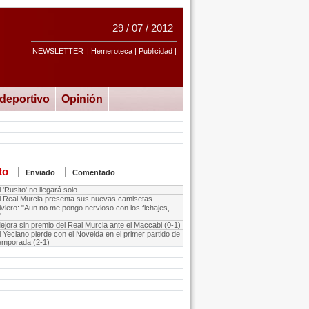
29 / 07 / 2012
NEWSLETTER
| Hemeroteca | Publicidad |
ideportivo
Opinión
to
Enviado
Comentado
l 'Rusito' no llegará solo
l Real Murcia presenta sus nuevas camisetas
iviero: "Aun no me pongo nervioso con los fichajes,
"
ejora sin premio del Real Murcia ante el Maccabi (0-1)
l Yeclano pierde con el Novelda en el primer partido de
temporada (2-1)