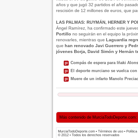
años y que jugó 32 partidos el año pasad
rescisión de 12 millones de euros, que pas
LAS PALMAS: RUYMÁN, HERNER Y PO
Ángel Ramírez, ha confirmado este jueve
Portillo
no seguirán en el equipo la próx
renovarles, mientras que
Laguardia regr
que
han renovado Javi Guerrero y Ped
jóvenes Borja, David Simón y Hernán te
Compás de espera para Iñaki Alon
El deporte murciano se vuelca con
Muere de un infarto Manolo Preciado
Más contenido de MurciaTodoDeporte.com: He
MurciaTodoDeporte.com • Términos de uso • Política d
© 2012 • Todos los derechos reservados