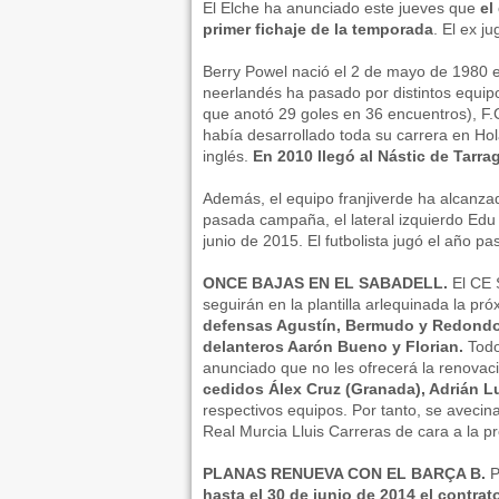
El Elche ha anunciado este jueves que
el
primer fichaje de la temporada
. El ex j
Berry Powel nació el 2 de mayo de 1980 en
neerlandés ha pasado por distintos equip
que anotó 29 goles en 36 encuentros), F
había desarrollado toda su carrera en Hol
inglés.
En 2010 llegó al Nástic de Tar
Además, el equipo franjiverde ha alcanza
pasada campaña, el lateral izquierdo Edu 
junio de 2015. El futbolista jugó el año pa
ONCE BAJAS EN EL SABADELL.
El CE 
seguirán en la plantilla arlequinada la p
defensas Agustín, Bermudo y Redondo, 
delanteros Aarón Bueno y Florian.
Todos
anunciado que no les ofrecerá la renovac
cedidos Álex Cruz (Granada), Adrián Lu
respectivos equipos. Por tanto, se avecina
Real Murcia Lluis Carreras de cara a la 
PLANAS RENUEVA CON EL BARÇA B.
P
hasta el 30 de junio de 2014 el contrato