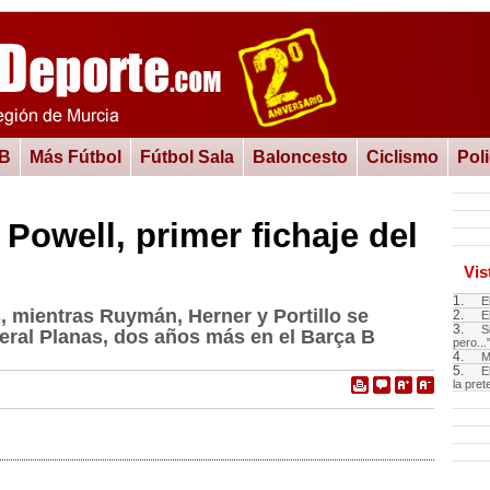
 B
Más Fútbol
Fútbol Sala
Baloncesto
Ciclismo
Pol
Powell, primer fichaje del
Vis
1.
E
, mientras Ruymán, Herner y Portillo se
2.
E
3.
S
eral Planas, dos años más en el Barça B
pero...
4.
M
5.
E
la pre