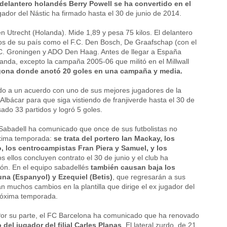
 delantero holandés Berry Powell se ha convertido en el
ugador del Nástic ha firmado hasta el 30 de junio de 2014.
 Utrecht (Holanda). Mide 1,89 y pesa 75 kilos. El delantero
os de su país como el F.C. Den Bosch, De Graafschap (con el
.C. Groningen y ADO Den Haag. Antes de llegar a España
anda, excepto la campaña 2005-06 que militó en el Millwall
ragona donde anotó 20 goles en una campaña y media.
do a un acuerdo con uno de sus mejores jugadores de la
Albácar para que siga vistiendo de franjiverde hasta el 30 de
sado 33 partidos y logró 5 goles.
Sabadell ha comunicado que once de sus futbolistas no
róxima temporada:
se trata del portero Ian Mackay, los
los centrocampistas Fran Piera y Samuel, y los
 ellos concluyen contrato el 30 de junio y el club ha
ión. En el equipo sabadellés
también causan baja los
na (Espanyol) y Ezequiel (Betis)
, que regresarán a sus
n muchos cambios en la plantilla que dirige el ex jugador del
próxima temporada.
or su parte, el FC Barcelona ha comunicado que ha renovado
 del jugador del filial Carles Planas
. El lateral zurdo, de 21