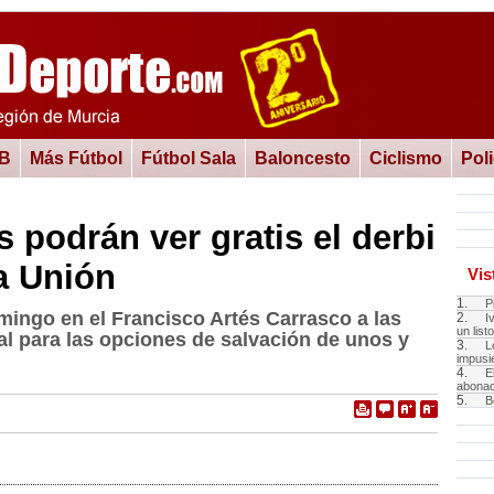
 B
Más Fútbol
Fútbol Sala
Baloncesto
Ciclismo
Pol
podrán ver gratis el derbi
La Unión
Vis
1.
P
omingo en el Francisco Artés Carrasco a las
2.
I
un listo
al para las opciones de salvación de unos y
3.
L
impusie
4.
E
abona
5.
B