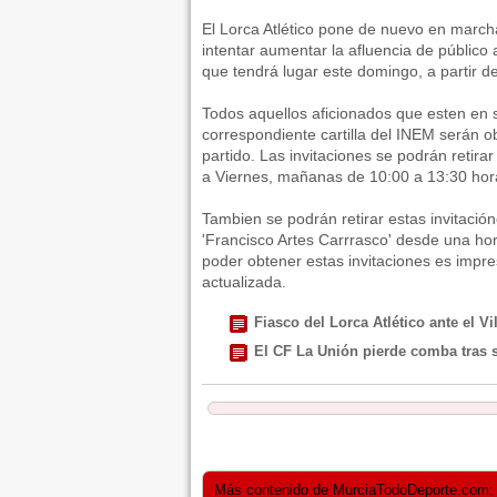
El Lorca Atlético pone de nuevo en marcha
intentar aumentar la afluencia de público 
que tendrá lugar este domingo, a partir de
Todos aquellos aficionados que esten en 
correspondiente cartilla del INEM serán 
partido. Las invitaciones se podrán retira
a Viernes, mañanas de 10:00 a 13:30 hora
Tambien se podrán retirar estas invitación
'Francisco Artes Carrrasco' desde una ho
poder obtener estas invitaciones es impre
actualizada.
Fiasco del Lorca Atlético ante el Vi
El CF La Unión pierde comba tras se
Más contenido de MurciaTodoDeporte.com: He