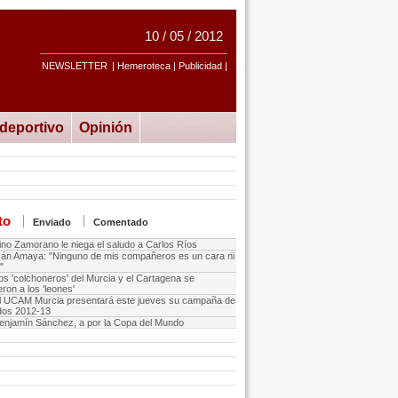
10 / 05 / 2012
NEWSLETTER
| Hemeroteca | Publicidad |
ideportivo
Opinión
to
Enviado
Comentado
ino Zamorano le niega el saludo a Carlos Ríos
ván Amaya: "Ninguno de mis compañeros es un cara ni
"
os 'colchoneros' del Murcia y el Cartagena se
ron a los 'leones'
l UCAM Murcia presentará este jueves su campaña de
dos 2012-13
enjamín Sánchez, a por la Copa del Mundo