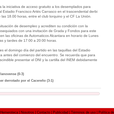
 la iniciativa de acceso gratuito a los desemplados para
al Estadio Francisco Artés Carrasco en el trascendental derbi
 las 18.00 horas, entre el club lorquino y el CF La Unión.
situación de desempleo y acrediten su condición con la
obsequiados con una invitación de Grada y Fondos para este
r en las oficinas de Automaticos Alcantara en horario de Lunes
s y tardes de 17:00 a 20:00 horas.
es el domingo día del partido en las taquillas del Estadio
ra antes del comienzo del encuentro. Se recuerda que para
scindible presentar el DNI y la cartilla del INEM debidamente
llanovense (0-3)
r derrotado por el Cacereño (3-1)
meroteca | Nosotros | Contacto | Publicidad | Términos de uso | Política de