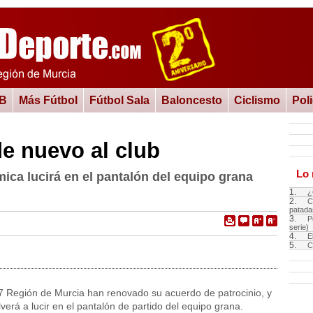
 B
Más Fútbol
Fútbol Sala
Baloncesto
Ciclismo
Pol
e nuevo al club
Lo 
mica lucirá en el pantalón del equipo grana
1.
¿
2.
C
patada
3.
P
serie)
4.
E
5.
C
 7 Región de Murcia han renovado su acuerdo de patrocinio, y
lverá a lucir en el pantalón de partido del equipo grana.