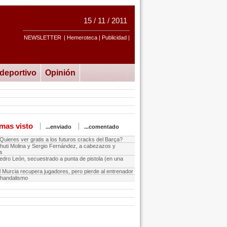
15 / 11 / 2011
NEWSLETTER
| Hemeroteca | Publicidad |
ideportivo
Opinión
mas visto
...enviado
...comentado
Quieres ver gratis a los futuros cracks del Barça?
huti Molina y Sergio Fernández, a cabezazos y
s
edro León, secuestrado a punta de pistola (en una
l Murcia recupera jugadores, pero pierde al entrenador
handalismo