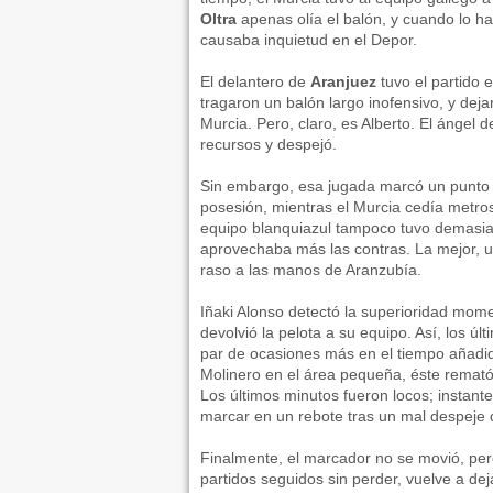
Oltra
apenas olía el balón, y cuando lo ha
causaba inquietud en el Depor.
El delantero de
Aranjuez
tuvo el partido 
tragaron un balón largo inofensivo, y deja
Murcia. Pero, claro, es Alberto. El ángel 
recursos y despejó.
Sin embargo, esa jugada marcó un punto d
posesión, mientras el Murcia cedía metro
equipo blanquiazul tampoco tuvo demasiad
aprovechaba más las contras. La mejor, u
raso a las manos de Aranzubía.
Iñaki Alonso detectó la superioridad mo
devolvió la pelota a su equipo. Así, los ú
par de ocasiones más en el tiempo añadi
Molinero en el área pequeña, éste remató
Los últimos minutos fueron locos; instant
marcar en un rebote tras un mal despeje 
Finalmente, el marcador no se movió, pero 
partidos seguidos sin perder, vuelve a dej