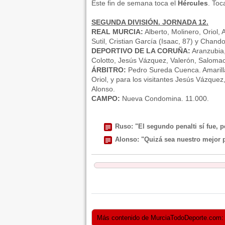
Este fin de semana toca el
Hércules
. Toc
SEGUNDA DIVISIÓN. JORNADA 12.
REAL MURCIA:
Alberto, Molinero, Oriol, 
Sutil, Cristian García (Isaac, 87) y Chand
DEPORTIVO DE LA CORUÑA:
Aranzubia,
Colotto, Jesús Vázquez, Valerón, Salomao
ÁRBITRO:
Pedro Sureda Cuenca. Amarillas 
Oriol, y para los visitantes Jesús Vázque
Alonso.
CAMPO:
Nueva Condomina. 11.000.
Ruso: "El segundo penalti sí fue, p
Alonso: "Quizá sea nuestro mejor p
Más contenido de MurciaTodoDeporte.com: He