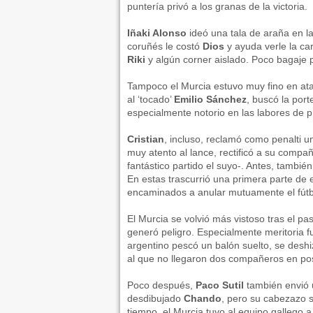
puntería privó a los granas de la victoria.
Iñaki Alonso
ideó una tala de araña en l
coruñés le costó
Dios
y ayuda verle la ca
Riki
y algún corner aislado. Poco bagaje 
Tampoco el Murcia estuvo muy fino en at
al ‘tocado’
Emilio Sánchez
, buscó la port
especialmente notorio en las labores de p
Cristian
, incluso, reclamó como penalti u
muy atento al lance, rectificó a su compañ
fantástico partido el suyo-. Antes, tambi
En estas trascurrió una primera parte de 
encaminados a anular mutuamente el fútbol
El Murcia se volvió más vistoso tras el pa
generó peligro. Especialmente meritoria fu
argentino pescó un balón suelto, se deshi
al que no llegaron dos compañeros en po
Poco después,
Paco Sutil
también envió u
desdibujado
Chando
, pero su cabezazo 
tiempo, el Murcia tuvo al equipo gallego a 