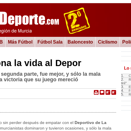
 B
Más Fútbol
Fútbol Sala
Baloncesto
Ciclismo
Pol
na la vida al Depor
Lo 
 segunda parte, fue mejor, y sólo la mala
1.
C
na victoria que su juego mereció
2.
R
tiré"
3.
E
4.
F
5.
R
o sin perder después de empatar con el
Deportivo de La
 murcianistas dominaron y tuvieron ocasiones, y sólo la mala