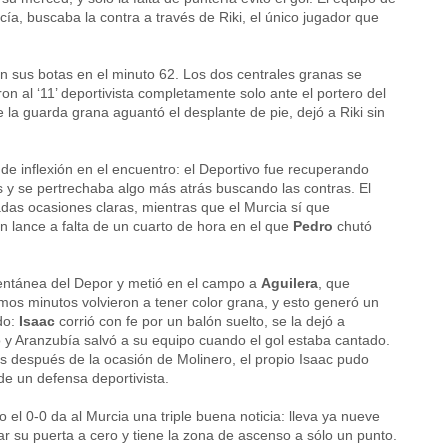
cía, buscaba la contra a través de Riki, el único jugador que
en sus botas en el minuto 62. Los dos centrales granas se
ron al ‘11’ deportivista completamente solo ante el portero del
de la guarda grana aguantó el desplante de pie, dejó a Riki sin
e inflexión en el encuentro: el Deportivo fue recuperando
s y se pertrechaba algo más atrás buscando las contras. El
as ocasiones claras, mientras que el Murcia sí que
n lance a falta de un cuarto de hora en el que
Pedro
chutó
mentánea del Depor y metió en el campo a
Aguilera
, que
ltimos minutos volvieron a tener color grana, y esto generó un
do:
Isaac
corrió con fe por un balón suelto, se la dejó a
 y Aranzubía salvó a su equipo cuando el gol estaba cantado.
es después de la ocasión de Molinero, el propio Isaac pudo
de un defensa deportivista.
el 0-0 da al Murcia una triple buena noticia: lleva ya nueve
ar su puerta a cero y tiene la zona de ascenso a sólo un punto.