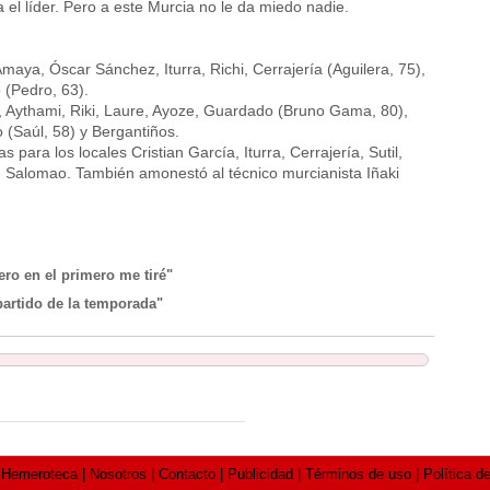
a el líder. Pero a este Murcia no le da miedo nadie.
Amaya, Óscar Sánchez, Iturra, Richi, Cerrajería (Aguilera, 75),
o (Pedro, 63).
 Aythami, Riki, Laure, Ayoze, Guardado (Bruno Gama, 80),
 (Saúl, 58) y Bergantiños.
para los locales Cristian García, Iturra, Cerrajería, Sutil,
z, Salomao. También amonestó al técnico murcianista Iñaki
ero en el primero me tiré"
artido de la temporada"
meroteca | Nosotros | Contacto | Publicidad | Términos de uso | Política de