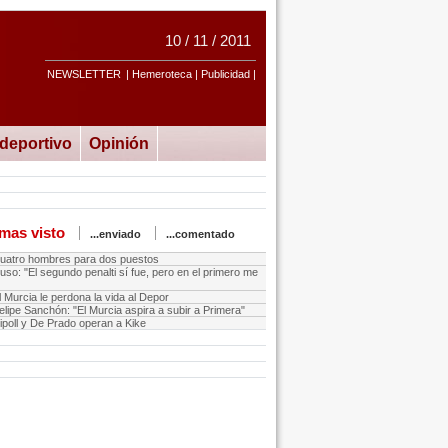
10 / 11 / 2011
NEWSLETTER
| Hemeroteca | Publicidad |
ideportivo
Opinión
mas visto
...enviado
...comentado
uatro hombres para dos puestos
uso: "El segundo penalti sí fue, pero en el primero me
l Murcia le perdona la vida al Depor
elipe Sanchón: "El Murcia aspira a subir a Primera"
ipoll y De Prado operan a Kike