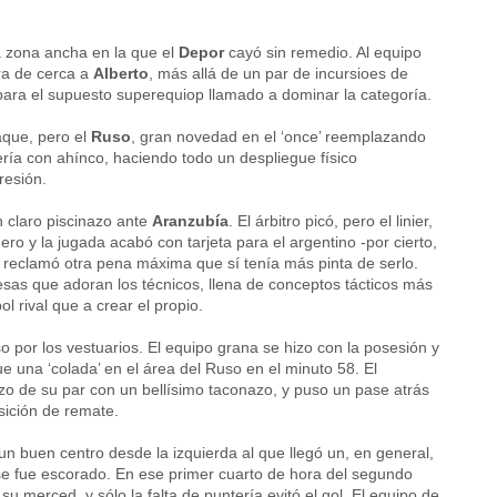
a zona ancha en la que el
Depor
cayó sin remedio. Al equipo
ra de cerca a
Alberto
, más allá de un par de incursioes de
para el supuesto superequiop llamado a dominar la categoría.
aque, pero el
Ruso
, gran novedad en el ‘once’ reemplazando
ería con ahínco, haciendo todo un despliegue físico
resión.
n claro piscinazo ante
Aranzubía
. El árbitro picó, pero el linier,
ero y la jugada acabó con tarjeta para el argentino -por cierto,
én reclamó otra pena máxima que sí tenía más pinta de serlo.
esas que adoran los técnicos, llena de conceptos tácticos más
 rival que a crear el propio.
so por los vestuarios. El equipo grana se hizo con la posesión y
e una ‘colada’ en el área del Ruso en el minuto 58. El
zo de su par con un bellísimo taconazo, y puso un pase atrás
sición de remate.
n buen centro desde la izquierda al que llegó un, en general,
se fue escorado. En ese primer cuarto de hora del segundo
su merced, y sólo la falta de puntería evitó el gol. El equipo de