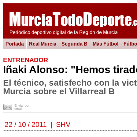
Portada
Real Murcia
Segunda B
Más Fútbol
Fútbo
ENTRENADOR
Iñaki Alonso: "Hemos tirad
El técnico, satisfecho con la vic
Murcia sobre el Villarreal B
Enviar por
email
22 / 10 / 2011 | SHV