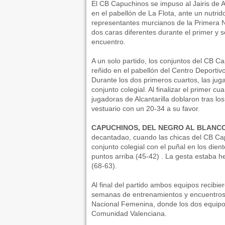
El CB Capuchinos se impuso al Jairis de Al
en el pabellón de La Flota, ante un nutr
representantes murcianos de la Primera 
dos caras diferentes durante el primer y 
encuentro.
A un solo partido, los conjuntos del CB Ca
reñido en el pabellón del Centro Deportiv
Durante los dos primeros cuartos, las jug
conjunto colegial. Al finalizar el primer cu
jugadoras de Alcantarilla doblaron tras l
vestuario con un 20-34 a su favor.
CAPUCHINOS, DEL NEGRO AL BLANC
decantadao, cuando las chicas del CB Cap
conjunto colegial con el puñal en los dient
puntos arriba (45-42) . La gesta estaba he
(68-63).
Al final del partido ambos equipos recibie
semanas de entrenamientos y encuentros d
Nacional Femenina, donde los dos equipos
Comunidad Valenciana.