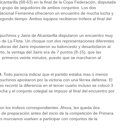
cantarilla (68-63) en la final de la Copa Federación, disputada
ido grupo de seguidores de ambos conjuntos. Los dos
Nacional Femenina ofrecieron un encuentro de mucha lucha y
segundo tiempo. Ambos equipos recibieron trofeos al final del
puchinos y Jairis de Alcantarilla disputaron un encuentro muy
o de La Flota. Un choque con dos representaciones diferentes.
adoras del Jairis impusieron su baloncesto y desarbolaron al
arto, la ventaja del Jairis era de 7 puntos (8-15), que las
os primeros veinte minutos, puesto que se marcharon al
O.
Todo parecía indicar que el partido estaba mas o menos
uchinos apostaron por la victoria con una férrea defensa. El
es recortó la diferencia en el tercer cuarto incluso se colocó 3
cha y el conjunto colegial se impuso al final del encuentro por
ron los trofeos correspondientes. Ahora, les queda dos
e preparación antes del inicio de la competición de Primera
 murcianos vuelven a participar con conjuntos de la