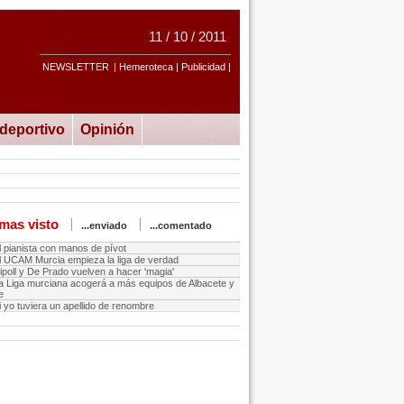
11 / 10 / 2011
NEWSLETTER
| Hemeroteca | Publicidad |
ideportivo
Opinión
mas visto
...enviado
...comentado
l pianista con manos de pívot
l UCAM Murcia empieza la liga de verdad
ipoll y De Prado vuelven a hacer 'magia'
a Liga murciana acogerá a más equipos de Albacete y
e
i yo tuviera un apellido de renombre