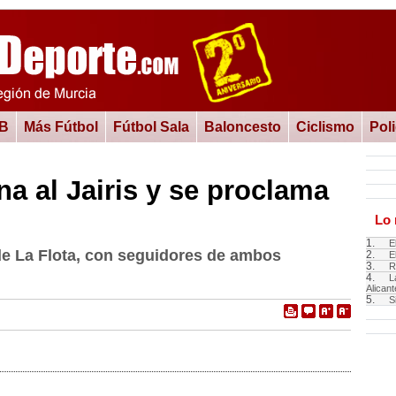
 B
Más Fútbol
Fútbol Sala
Baloncesto
Ciclismo
Pol
a al Jairis y se proclama
Lo 
1.
E
de La Flota, con seguidores de ambos
2.
E
3.
R
4.
L
Alicant
5.
S