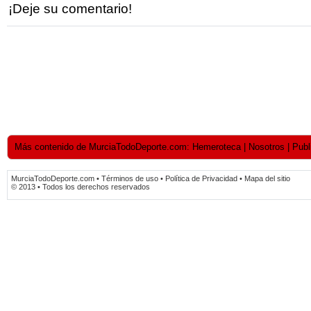
¡Deje su comentario!
Más contenido de MurciaTodoDeporte.com: Hemeroteca | Nosotros | Publici
MurciaTodoDeporte.com • Términos de uso • Política de Privacidad • Mapa del sitio
© 2013 • Todos los derechos reservados